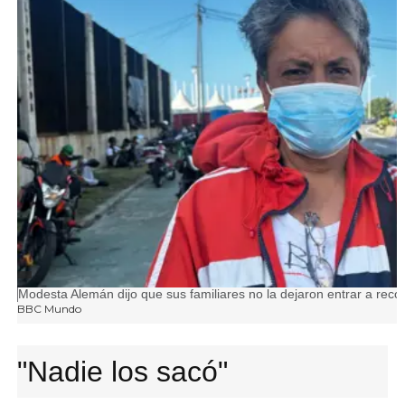
FUENTE DE LA IMAGEN,
Pie de foto,
Modesta Alemán dijo que sus familiares no la dejaron entrar a rec
BBC Mundo
"Nadie los sacó"