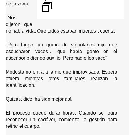
e
de la zona.
n
d
o
"Nos
F
dijeron que
i
no había vida. Que todos estaban muertos", cuenta.
n
"Pero luego, un grupo de voluntarios dijo que
d
escucharon voces… que había gente en el
e
ascensor pidiendo auxilio. Pero nadie los sacó".
P
o
Modesta no entra a la morgue improvisada. Espera
d
afuera mientras otros familiares realizan la
c
identificación.
a
Quizás, dice, ha sido mejor así.
s
t
El proceso puede durar horas. Cuando se logra
reconocer un cadáver, comienza la gestión para
retirar el cuerpo.