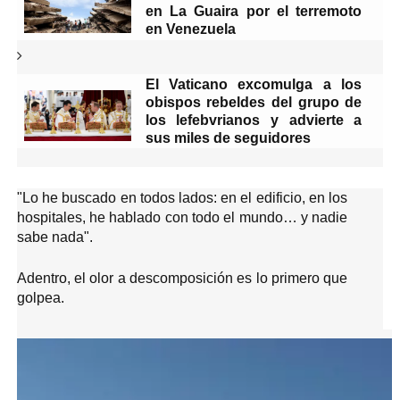
en La Guaira por el terremoto
a
r
en Venezuela
l
e
y
El Vaticano excomulga a los
e
n
obispos rebeldes del grupo de
d
los lefebvrianos y advierte a
o
sus miles de seguidores
F
i
"Lo he buscado en todos lados: en el edificio, en los
n
hospitales, he hablado con todo el mundo… y nadie
a
sabe nada".
l
Adentro, el olor a descomposición es lo primero que
d
golpea.
e
M
á
s
l