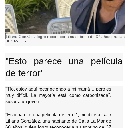
FUENTE DE LA IMAGEN,
Pie de foto,
Liliana González logró reconocer a su sobrino de 37 años gracias a
BBC Mundo
"Esto parece una película
de terror"
"Tío, estoy aquí reconociendo a mi mamá… pero es
muy difícil. La mayoría está como carbonizada",
susurra un joven.
"Esto parece una película de terror", me dice al salir
Liliana González, una habitante de Catia La Mar de
60 años, quien logró reconocer a su sobrino de 37