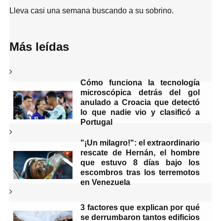
Lleva casi una semana buscando a su sobrino.
Más leídas
S
a
l
t
a
Cómo funciona la tecnología
r
microscópica detrás del gol
M
anulado a Croacia que detectó
á
s
lo que nadie vio y clasificó a
l
Portugal
e
í
d
"¡Un milagro!": el extraordinario
a
rescate de Hernán, el hombre
s
que estuvo 8 días bajo los
y
escombros tras los terremotos
c
o
en Venezuela
n
t
i
3 factores que explican por qué
n
se derrumbaron tantos edificios
u