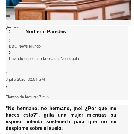
FUENTE DE LA IMAGEN,
Reuters
Información del artículo
Autor,
Norberto Paredes
Título del autor,
BBC News Mundo
Informa desde,
Enviado especial a la Guaira, Venezuela
3 julio 2026, 02:54 GMT
Fecha de publicación
Tiempo de lectura: 7 min
"No hermano, no hermano, ¡no! ¿Por qué me
haces esto?", grita una mujer mientras su
esposo intenta sostenerla para que no se
desplome sobre el suelo.