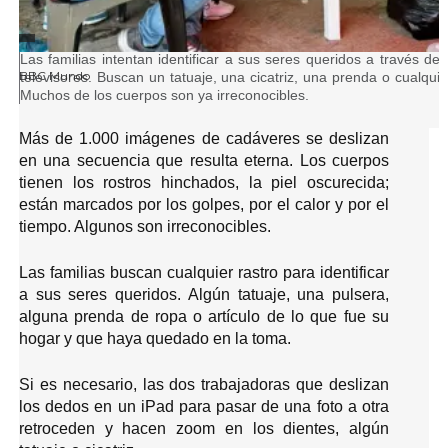
FUENTE DE LA IMAGEN,
Pie de foto,
Las familias intentan identificar a sus seres queridos a través d
BBC Mundo
televisores. Buscan un tatuaje, una cicatriz, una prenda o cualqui
Muchos de los cuerpos son ya irreconocibles.
Más de 1.000 imágenes de cadáveres se deslizan
en una secuencia que resulta eterna. Los cuerpos
tienen los rostros hinchados, la piel oscurecida;
están marcados por los golpes, por el calor y por el
tiempo. Algunos son irreconocibles.
Las familias buscan cualquier rastro para identificar
a sus seres queridos. Algún tatuaje, una pulsera,
alguna prenda de ropa o artículo de lo que fue su
hogar y que haya quedado en la toma.
Si es necesario, las dos trabajadoras que deslizan
los dedos en un iPad para pasar de una foto a otra
retroceden y hacen zoom en los dientes, algún