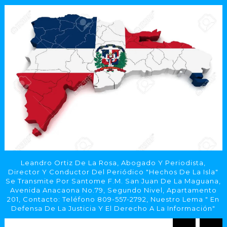
Leandro Ortiz De La Rosa, Abogado Y Periodista,
Director Y Conductor Del Periódico "Hechos De La Isla"
Se Transmite Por Santome F.M. San Juan De La Maguana,
Avenida Anacaona No.79, Segundo Nivel, Apartamento
201, Contacto: Teléfono 809-557-2792, Nuestro Lema " En
Defensa De La Justicia Y El Derecho A La Información"