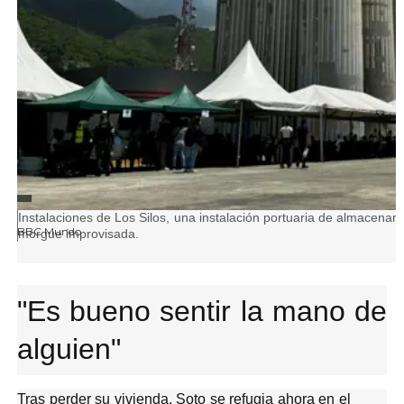
FUENTE DE LA IMAGEN,
Pie de foto,
Instalaciones de Los Silos, una instalación portuaria de almacena
BBC Mundo
morgue improvisada.
"Es bueno sentir la mano de
alguien"
Tras perder su vivienda, Soto se refugia ahora en el