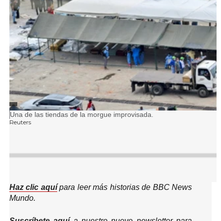
FUENTE DE LA IMAGEN,
Pie de foto,
Una de las tiendas de la morgue improvisada.
Reuters
Haz clic aquí
para leer más historias de BBC News
Mundo.
Suscríbete aquí
a nuestro nuevo newsletter para