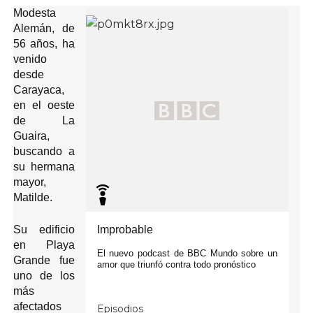
Modesta
S
Alemán, de
a
56 años, ha
l
t
venido
a
desde
r
Carayaca,
P
o
en el oeste
d
de La
c
Guaira,
a
s
buscando a
t
su hermana
y
c
mayor,
o
Matilde.
n
t
i
Improbable
Su edificio
n
en Playa
u
El nuevo podcast de BBC Mundo sobre un
a
Grande fue
amor que triunfó contra todo pronóstico
r
uno de los
l
más
e
y
afectados
Episodios