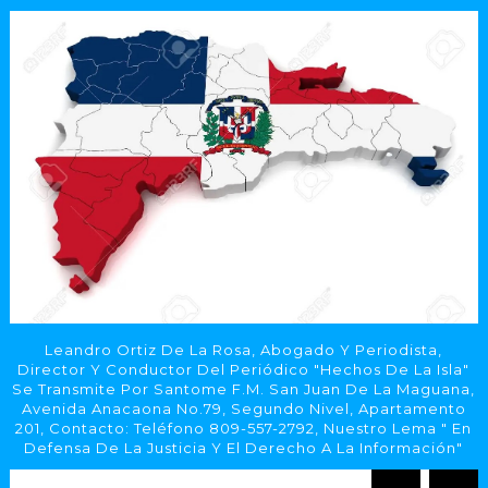
Leandro Ortiz De La Rosa, Abogado Y Periodista,
Director Y Conductor Del Periódico "Hechos De La Isla"
Se Transmite Por Santome F.M. San Juan De La Maguana,
Avenida Anacaona No.79, Segundo Nivel, Apartamento
201, Contacto: Teléfono 809-557-2792, Nuestro Lema " En
Defensa De La Justicia Y El Derecho A La Información"