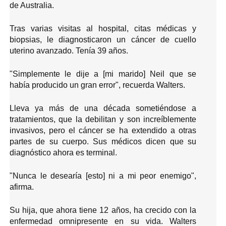
r
i
de Australia.
t
c
a
í
Tras varias visitas al hospital, citas médicas y
c
c
biopsias, le diagnosticaron un cáncer de cuello
i
uterino avanzado. Tenía 39 años.
u
ó
l
n
"Simplemente le dije a [mi marido] Neil que se
o
había producido un gran error", recuerda Walters.
Lleva ya más de una década sometiéndose a
tratamientos, que la debilitan y son increíblemente
invasivos, pero el cáncer se ha extendido a otras
partes de su cuerpo. Sus médicos dicen que su
diagnóstico ahora es terminal.
"Nunca le desearía [esto] ni a mi peor enemigo",
afirma.
Su hija, que ahora tiene 12 años, ha crecido con la
enfermedad omnipresente en su vida. Walters