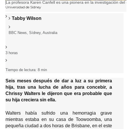
P
La profesora Karen Canfell es una pionera en la investigación del c
U
Universidad de Sídney
i
E
e
N
I
T
A
d
Tabby Wilson
E
e
n
u
T
D
f
E
f
t
BBC News, Sídney, Australia
í
o
L
o
t
o
t
A
o
I
r
r
u
,
M
,
3 horas
F
m
l
A
G
e
o
a
E
c
d
N
c
Tiempo de lectura: 8 min
,
h
e
i
Seis meses después de dar a luz a su primera
a
l
ó
hija, tras una lucha de años para concebir, a
d
a
n
Chrissy Walters le dijeron que era probable que
e
u
d
su hija creciera sin ella.
p
t
e
u
o
Walters había sufrido una hemorragia grave
l
b
r
mientras estaba en su casa de Toowoomba, una
a
l
,
pequeña ciudad a dos horas de Brisbane, en el este