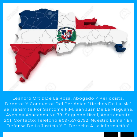
Leandro Ortiz De La Rosa, Abogado Y Periodista,
Director Y Conductor Del Periódico "Hechos De La Isla"
Se Transmite Por Santome F.M. San Juan De La Maguana,
Avenida Anacaona No.79, Segundo Nivel, Apartamento
201, Contacto: Teléfono 809-557-2792, Nuestro Lema " En
Defensa De La Justicia Y El Derecho A La Información"