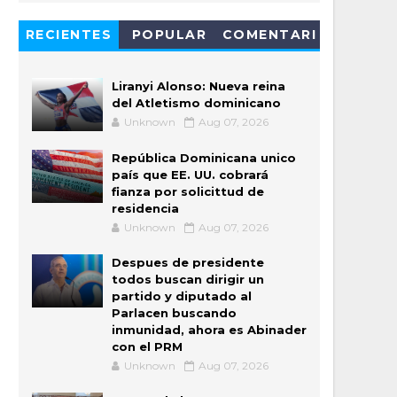
RECIENTES
POPULAR
COMENTARI
OS
Liranyi Alonso: Nueva reina
del Atletismo dominicano
Unknown
Aug 07, 2026
República Dominicana unico
país que EE. UU. cobrará
fianza por solicittud de
residencia
Unknown
Aug 07, 2026
Despues de presidente
todos buscan dirigir un
partido y diputado al
Parlacen buscando
inmunidad, ahora es Abinader
con el PRM
Unknown
Aug 07, 2026