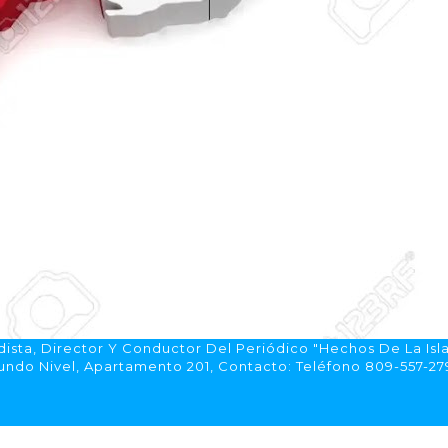
ista, Director Y Conductor Del Periódico "Hechos De La Isl
do Nivel, Apartamento 201, Contacto: Teléfono 809-557-2792