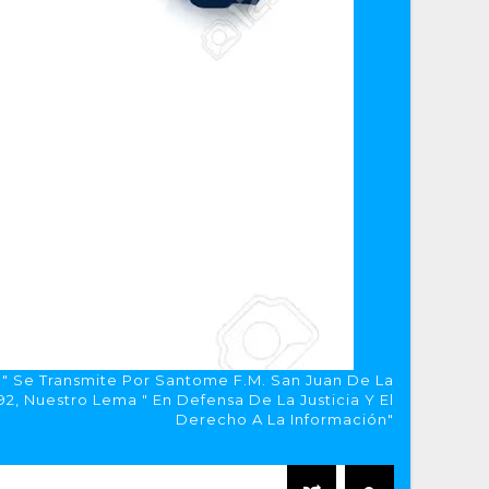
a" Se Transmite Por Santome F.M. San Juan De La
, Nuestro Lema " En Defensa De La Justicia Y El
Derecho A La Información"