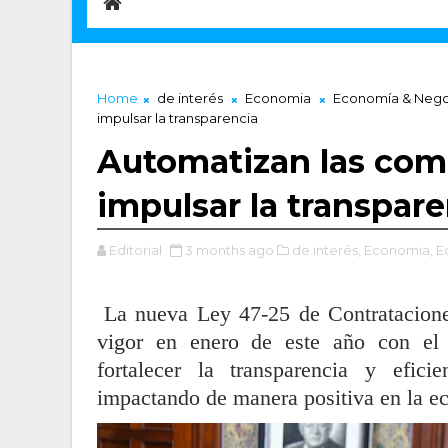
Home
de interés
Economia
Economía & Nego
impulsar la transparencia
Automatizan las comp
impulsar la transpar
Editorial
3 months ago
de interés,
Economia,
E
La nueva Ley 47-25 de Contratacion
vigor en enero de este año con el 
fortalecer la transparencia y efic
impactando de manera positiva en la e