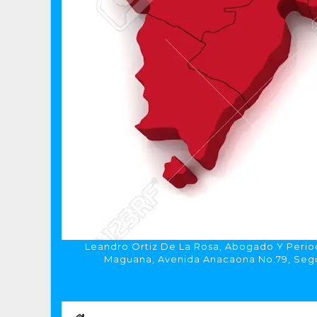
Leandro Ortiz De La Rosa, Abogado Y Period
Maguana, Avenida Anacaona No.79, Segun