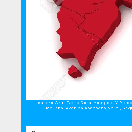
Leandro Ortiz De La Rosa, Abogado Y Period
Maguana, Avenida Anacaona No.79, Segun