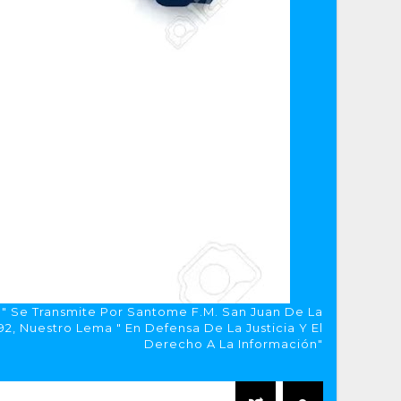
a" Se Transmite Por Santome F.M. San Juan De La
, Nuestro Lema " En Defensa De La Justicia Y El
Derecho A La Información"