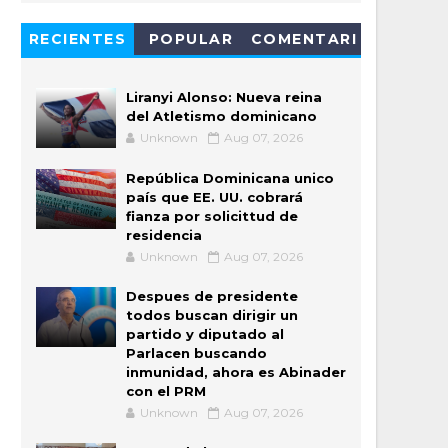
RECIENTES
POPULAR
COMENTARI
OS
Liranyi Alonso: Nueva reina
del Atletismo dominicano
Unknown
Aug 07, 2026
República Dominicana unico
país que EE. UU. cobrará
fianza por solicittud de
residencia
Unknown
Aug 07, 2026
Despues de presidente
todos buscan dirigir un
partido y diputado al
Parlacen buscando
inmunidad, ahora es Abinader
con el PRM
Unknown
Aug 07, 2026