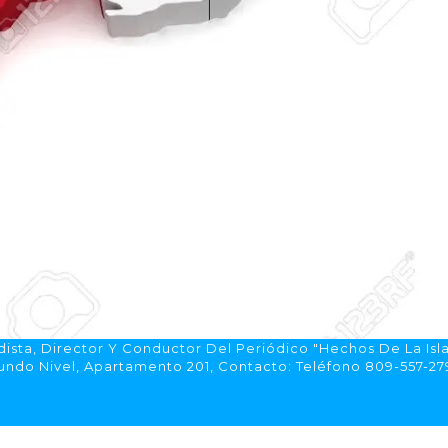
ista, Director Y Conductor Del Periódico "Hechos De La Isl
do Nivel, Apartamento 201, Contacto: Teléfono 809-557-2792