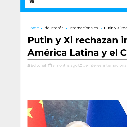
Home
de interés
internacionales.
Putin y Xi r
Putin y Xi rechazan 
América Latina y el C
Editorial
3 months ago
de interés,
internacional