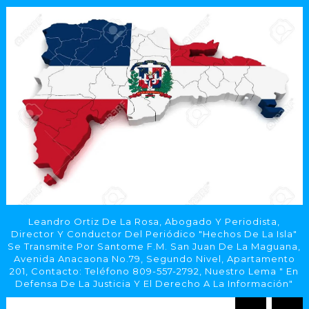
Leandro Ortiz De La Rosa, Abogado Y Periodista,
Director Y Conductor Del Periódico "Hechos De La Isla"
Se Transmite Por Santome F.M. San Juan De La Maguana,
Avenida Anacaona No.79, Segundo Nivel, Apartamento
201, Contacto: Teléfono 809-557-2792, Nuestro Lema " En
Defensa De La Justicia Y El Derecho A La Información"