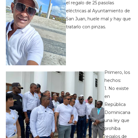
el regalo de 25 pasolas
eléctricas al Ayuntamiento de
San Juan, huele mal y hay que
tratarlo con pinzas.
Primero, los
hechos:
1. No existe
en
República
Dominicana
una ley que
prohíba
regalos de