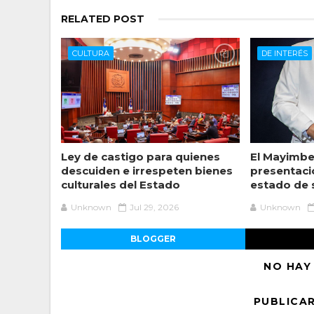
RELATED POST
CULTURA
DE INTERÉS
Ley de castigo para quienes
El Mayimbe
descuiden e irrespeten bienes
presentaci
culturales del Estado
estado de 
Unknown
Jul 29, 2026
Unknown
BLOGGER
NO HAY
PUBLICA