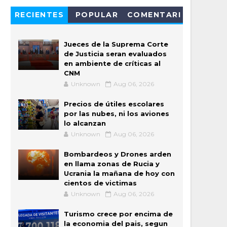
RECIENTES
POPULAR
COMENTARI
OS
Jueces de la Suprema Corte
de Justicia seran evaluados
en ambiente de críticas al
CNM
Unknown
Aug 06, 2026
Precios de útiles escolares
por las nubes, ni los aviones
lo alcanzan
Unknown
Aug 06, 2026
Bombardeos y Drones arden
en llama zonas de Rucia y
Ucrania la mañana de hoy con
cientos de victimas
Unknown
Aug 06, 2026
Turismo crece por encima de
la economia del pais, segun