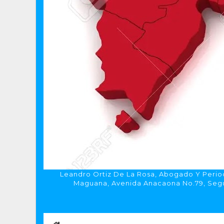
Leandro Ortiz De La Rosa, Abogado Y Period
Maguana, Avenida Anacaona No.79, Segun