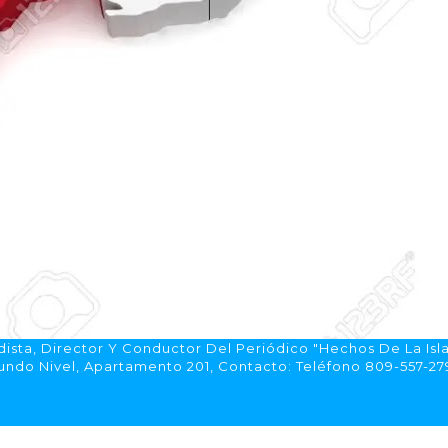
ista, Director Y Conductor Del Periódico "Hechos De La Isl
do Nivel, Apartamento 201, Contacto: Teléfono 809-557-2792