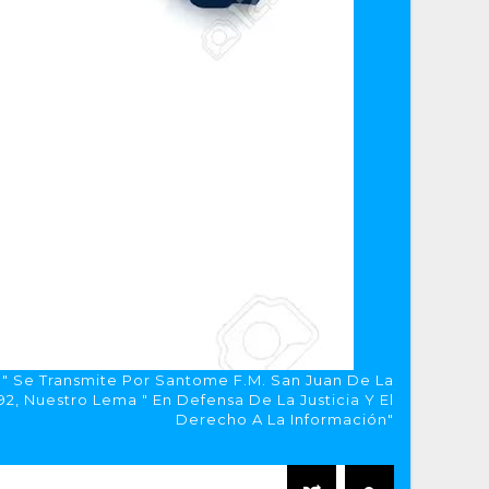
a" Se Transmite Por Santome F.M. San Juan De La
, Nuestro Lema " En Defensa De La Justicia Y El
Derecho A La Información"