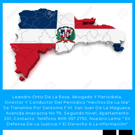
Leandro Ortiz De La Rosa, Abogado Y Periodista,
Director Y Conductor Del Periódico "Hechos De La Isla"
Se Transmite Por Santome F.M. San Juan De La Maguana,
Avenida Anacaona No.79, Segundo Nivel, Apartamento
201, Contacto: Teléfono 809-557-2792, Nuestro Lema " En
Defensa De La Justicia Y El Derecho A La Información"