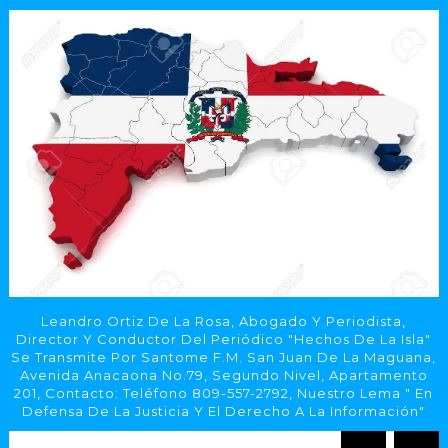
Leandro Ortiz De La Rosa, Abogado Y Periodista,
Director Y Conductor Del Periódico "Hechos De La Isla"
Se Transmite Por Santome F.M. San Juan De La Maguana,
Avenida Anacaona No.79, Segundo Nivel, Apartamento
201, Contacto: Teléfono 809-557-2792, Nuestro Lema " En
Defensa De La Justicia Y El Derecho A La Información"