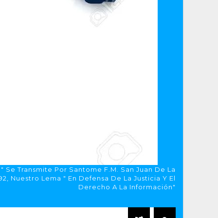
a" Se Transmite Por Santome F.M. San Juan De La
, Nuestro Lema " En Defensa De La Justicia Y El
Derecho A La Información"