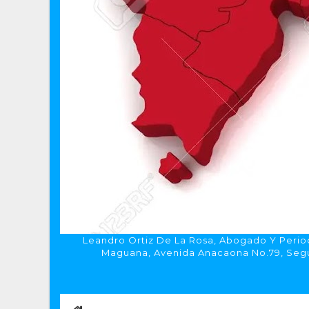
Leandro Ortiz De La Rosa, Abogado Y Period
Maguana, Avenida Anacaona No.79, Segun