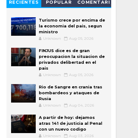
RECIENTES
POPULAR
COMENTARI
OS
Turismo crece por encima de
la economia del pais, segun
ministro
Unknown
Aug 05, 2026
FINJUS dice es de gran
preocupacion la situacion de
privados delibertad en el
pais
Unknown
Aug 05, 2026
Rio de Sangre en crania tras
bombardeos y ataques de
Rusia
Unknown
Aug 04, 2026
A partir de hoy: dejamos
atras 141 de justicia al Penal
con un nuevo codigo
Unknown
Aug 03, 2026