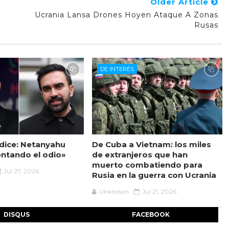
Older Article
Ucrania Lansa Drones Hoyen Ataque A Zonas
Rusas
DE INTERÉS
 dice: Netanyahu
De Cuba a Vietnam: los miles
ntando el odio»
de extranjeros que han
muerto combatiendo para
Jul 27, 2026
Rusia en la guerra con Ucrania
Unknown
Jul 21, 2026
DISQUS
FACEBOOK