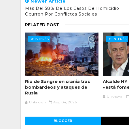
Newer Article
Más Del 58% De Los Casos De Homicidio
Ocurren Por Conflictos Sociales
RELATED POST
DE INTERÉS
DE INTERÉS
Rio de Sangre en crania tras
Alcalde NY
bombardeos y ataques de
«está fome
Rusia
Unknown
Unknown
Aug 04, 2026
BLOGGER