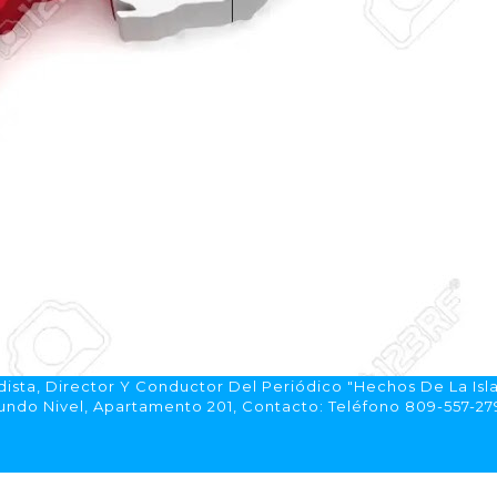
ista, Director Y Conductor Del Periódico "Hechos De La Isl
do Nivel, Apartamento 201, Contacto: Teléfono 809-557-2792