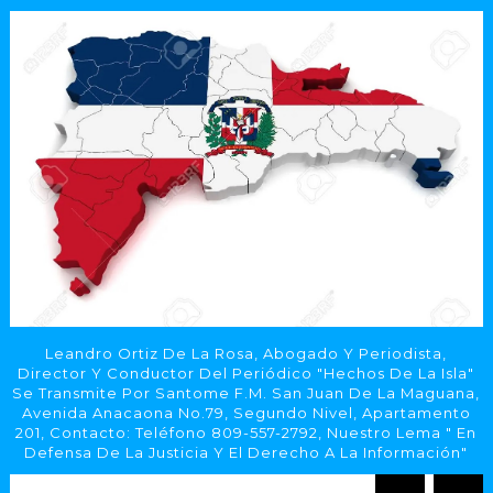
Leandro Ortiz De La Rosa, Abogado Y Periodista,
Director Y Conductor Del Periódico "Hechos De La Isla"
Se Transmite Por Santome F.M. San Juan De La Maguana,
Avenida Anacaona No.79, Segundo Nivel, Apartamento
201, Contacto: Teléfono 809-557-2792, Nuestro Lema " En
Defensa De La Justicia Y El Derecho A La Información"