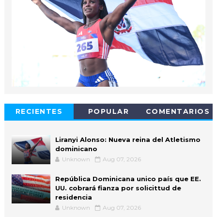
RECIENTES
POPULAR
COMENTARIOS
Liranyi Alonso: Nueva reina del Atletismo
dominicano
Unknown
Aug 07, 2026
República Dominicana unico país que EE.
UU. cobrará fianza por solicittud de
residencia
Unknown
Aug 07, 2026