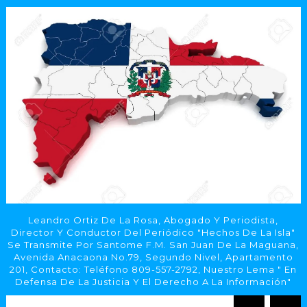
Leandro Ortiz De La Rosa, Abogado Y Periodista,
Director Y Conductor Del Periódico "Hechos De La Isla"
Se Transmite Por Santome F.M. San Juan De La Maguana,
Avenida Anacaona No.79, Segundo Nivel, Apartamento
201, Contacto: Teléfono 809-557-2792, Nuestro Lema " En
Defensa De La Justicia Y El Derecho A La Información"