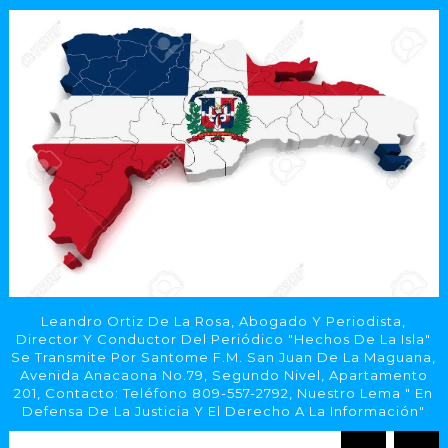
Leandro Ortiz De La Rosa, Abogado Y Periodista,
Director Y Conductor Del Periódico "Hechos De La Isla"
Se Transmite Por Santome F.M. San Juan De La Maguana,
Avenida Anacaona No.79, Segundo Nivel, Apartamento
201, Contacto: Teléfono 809-557-2792, Nuestro Lema " En
Defensa De La Justicia Y El Derecho A La Información"