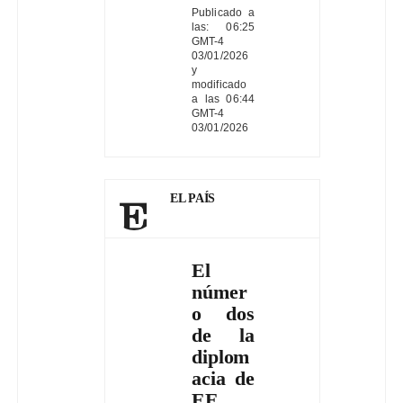
Publicado a
las: 06:25
GMT-4
03/01/2026
y
modificado
a las 06:44
GMT-4
03/01/2026
EL PAÍS
El
númer
o dos
de la
diplom
acia de
EE