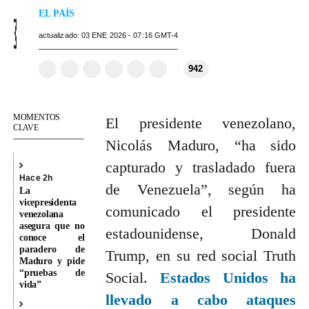
EL PAÍS
actualizado:
03
ENE
2026 - 07:16
GMT-4
942
I
C
C
C
C
C
C
r
o
o
o
o
o
o
a
m
m
m
m
m
p
l
p
p
p
p
p
i
o
MOMENTOS
El presidente venezolano,
a
a
a
a
a
a
s
CLAVE
c
r
r
r
r
r
r
Nicolás Maduro, “ha sido
o
t
t
t
t
t
e
m
i
i
i
i
i
n
capturado y trasladado fuera
e
r
r
r
r
r
l
n
Hace 2h
e
e
e
e
e
a
de Venezuela”, según ha
t
La
a
n
n
n
n
n
c
vicepresidenta
r
comunicado el presidente
W
F
T
B
L
e
venezolana
i
h
a
w
l
i
asegura que no
o
estadounidense, Donald
a
c
i
u
n
conoce el
s
t
e
t
e
k
paradero de
Trump, en su red social Truth
s
b
t
s
e
Maduro y pide
a
o
e
k
d
“pruebas de
Social.
Estados Unidos ha
vida”
p
o
r
y
i
llevado a cabo ataques
p
k
n