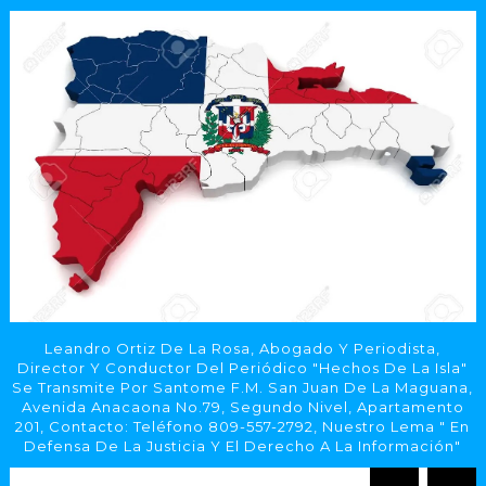
Leandro Ortiz De La Rosa, Abogado Y Periodista,
Director Y Conductor Del Periódico "Hechos De La Isla"
Se Transmite Por Santome F.M. San Juan De La Maguana,
Avenida Anacaona No.79, Segundo Nivel, Apartamento
201, Contacto: Teléfono 809-557-2792, Nuestro Lema " En
Defensa De La Justicia Y El Derecho A La Información"