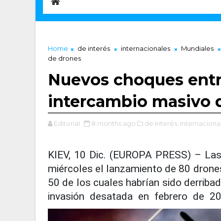
Home
de interés
internacionales
Mundiales
de drones
Nuevos choques entr
intercambio masivo 
Editorial
8 months ago
de interés,
internaciona
KIEV, 10 Dic. (EUROPA PRESS) – Las
miércoles el lanzamiento de 80 drones
50 de los cuales habrían sido derriba
invasión desatada en febrero de 20