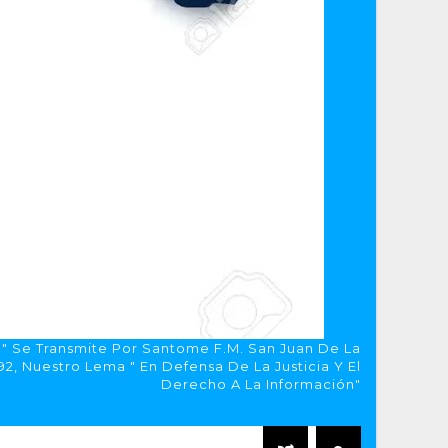
a" Se Transmite Por Santome F.M. San Juan De La
, Nuestro Lema " En Defensa De La Justicia Y El
Derecho A La Información"