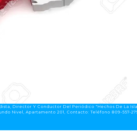
ista, Director Y Conductor Del Periódico "Hechos De La Isl
do Nivel, Apartamento 201, Contacto: Teléfono 809-557-2792