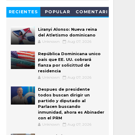
RECIENTES
POPULAR
COMENTARI
OS
Liranyi Alonso: Nueva reina
del Atletismo dominicano
Unknown
Aug 07, 2026
República Dominicana unico
país que EE. UU. cobrará
fianza por solicittud de
residencia
Unknown
Aug 07, 2026
Despues de presidente
todos buscan dirigir un
partido y diputado al
Parlacen buscando
inmunidad, ahora es Abinader
con el PRM
Unknown
Aug 07, 2026