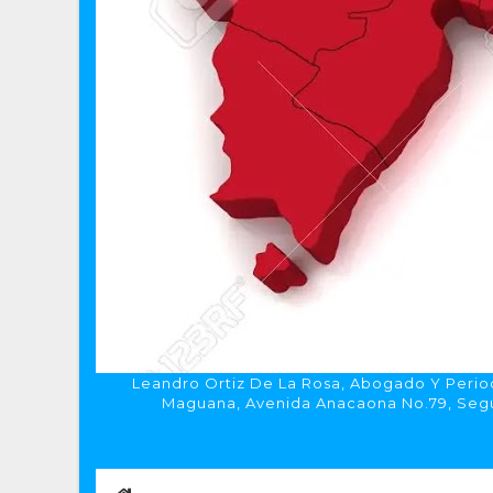
Leandro Ortiz De La Rosa, Abogado Y Period
Maguana, Avenida Anacaona No.79, Segun