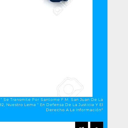
a" Se Transmite Por Santome F.M. San Juan De La
, Nuestro Lema " En Defensa De La Justicia Y El
Derecho A La Información"