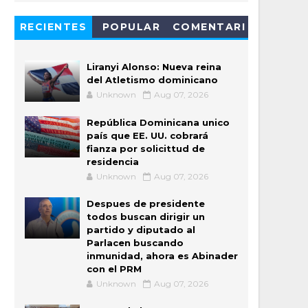
RECIENTES
POPULAR
COMENTARI
OS
Liranyi Alonso: Nueva reina
del Atletismo dominicano
Unknown
Aug 07, 2026
República Dominicana unico
país que EE. UU. cobrará
fianza por solicittud de
residencia
Unknown
Aug 07, 2026
Despues de presidente
todos buscan dirigir un
partido y diputado al
Parlacen buscando
inmunidad, ahora es Abinader
con el PRM
Unknown
Aug 07, 2026