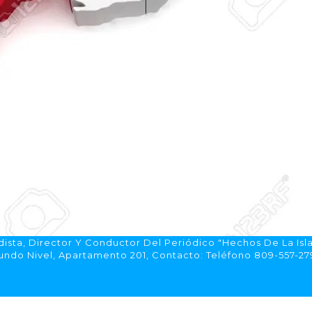
ista, Director Y Conductor Del Periódico "Hechos De La Isl
do Nivel, Apartamento 201, Contacto: Teléfono 809-557-2792