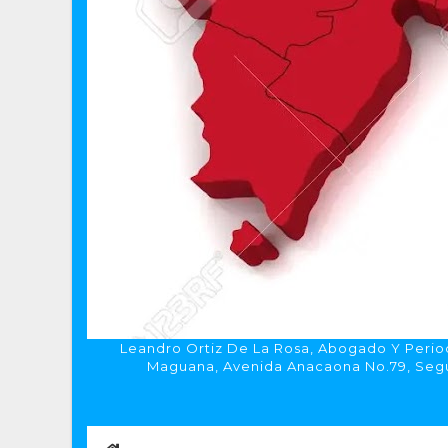
Leandro Ortiz De La Rosa, Abogado Y Period
Maguana, Avenida Anacaona No.79, Segun