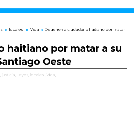
es
locales.
Vida
Detienen a ciudadano haitiano por matar
 haitiano por matar a su
 Santiago Oeste
,
justicia,
Leyes,
locales.,
Vida,