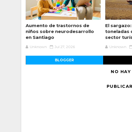
Aumento de trastornos de
El sargazo:
niños sobre neurodesarrollo
toneladas 
en Santiago
sector turí
Unknown
Jul 27, 2026
Unknown
BLOGGER
NO HAY
PUBLICA