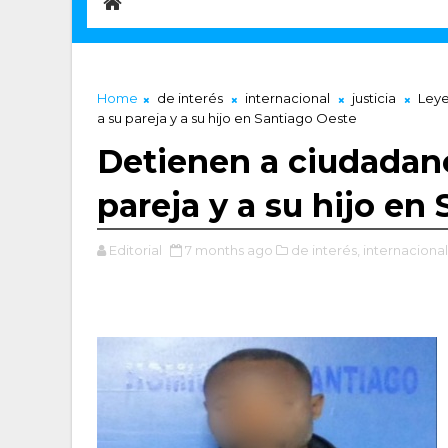
Home
de interés
internacional
justicia
Ley
a su pareja y a su hijo en Santiago Oeste
Detienen a ciudadano
pareja y a su hijo en
Editorial
7 months ago
de interés,
internacional