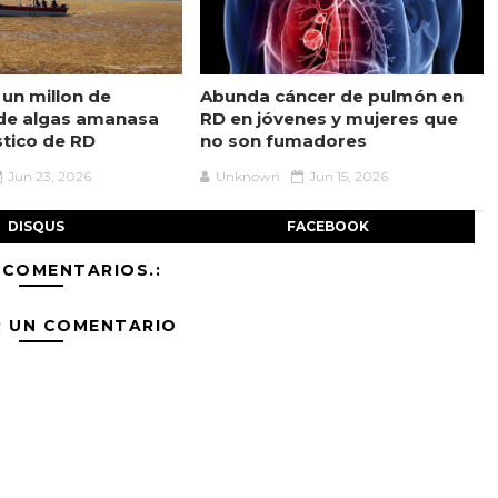
 un millon de
Abunda cáncer de pulmón en
de algas amanasa
RD en jóvenes y mujeres que
stico de RD
no son fumadores
Jun 23, 2026
Unknown
Jun 15, 2026
DISQUS
FACEBOOK
 COMENTARIOS.:
R UN COMENTARIO