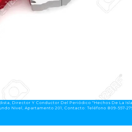
ista, Director Y Conductor Del Periódico "Hechos De La Isl
do Nivel, Apartamento 201, Contacto: Teléfono 809-557-2792