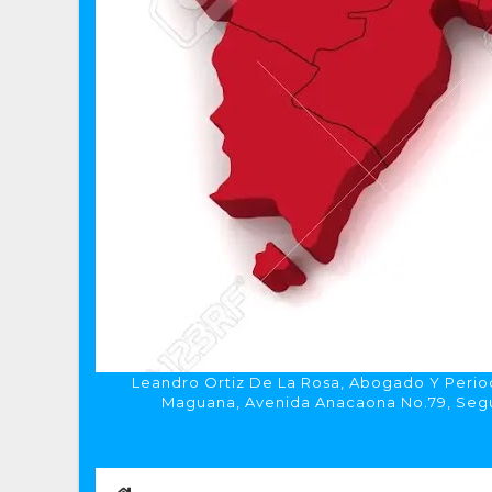
Leandro Ortiz De La Rosa, Abogado Y Period
Maguana, Avenida Anacaona No.79, Segun