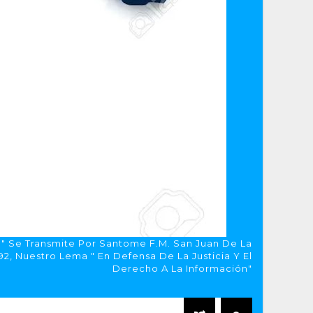
a" Se Transmite Por Santome F.M. San Juan De La
, Nuestro Lema " En Defensa De La Justicia Y El
Derecho A La Información"