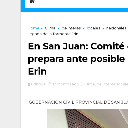
Home
Clima
de interés
locales
nacionales
llegada de la Tormenta Erin
En San Juan: Comité
prepara ante posible
Erin
Editorial
12 months ago
Clima,
de interés,
locale
GOBERNACIÓN CIVIL PROVINCIAL DE SAN JU