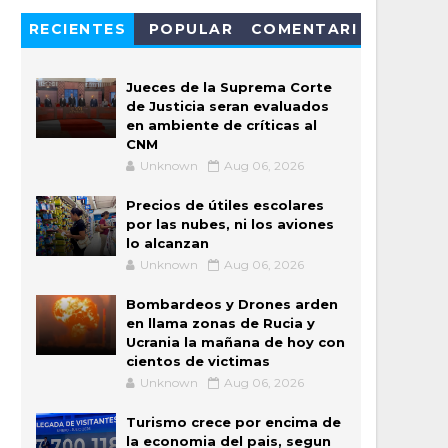
RECIENTES
POPULAR
COMENTARI
OS
Jueces de la Suprema Corte
de Justicia seran evaluados
en ambiente de críticas al
CNM
Unknown
Aug 06, 2026
Precios de útiles escolares
por las nubes, ni los aviones
lo alcanzan
Unknown
Aug 06, 2026
Bombardeos y Drones arden
en llama zonas de Rucia y
Ucrania la mañana de hoy con
cientos de victimas
Unknown
Aug 06, 2026
Turismo crece por encima de
la economia del pais, segun