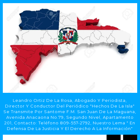
Leandro Ortiz De La Rosa, Abogado Y Periodista,
Director Y Conductor Del Periódico "Hechos De La Isla"
Se Transmite Por Santome F.M. San Juan De La Maguana,
Avenida Anacaona No.79, Segundo Nivel, Apartamento
201, Contacto: Teléfono 809-557-2792, Nuestro Lema " En
Defensa De La Justicia Y El Derecho A La Información"