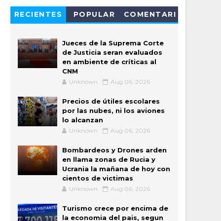
RECIENTES
POPULAR
COMENTARI
OS
Jueces de la Suprema Corte
de Justicia seran evaluados
en ambiente de críticas al
CNM
Unknown
Aug 06, 2026
Precios de útiles escolares
por las nubes, ni los aviones
lo alcanzan
Unknown
Aug 06, 2026
Bombardeos y Drones arden
en llama zonas de Rucia y
Ucrania la mañana de hoy con
cientos de victimas
Unknown
Aug 06, 2026
Turismo crece por encima de
la economia del pais, segun