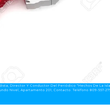
ista, Director Y Conductor Del Periódico "Hechos De La Isl
do Nivel, Apartamento 201, Contacto: Teléfono 809-557-2792