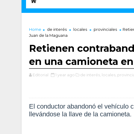
Home
de interés
locales
provinciales
Retie
Juan de la Maguana
Retienen contrabando
en una camioneta en
Editorial
1 year ago
de interés,
locales,
provinci
El conductor abandonó el vehículo co
llevándose la llave de la camioneta.