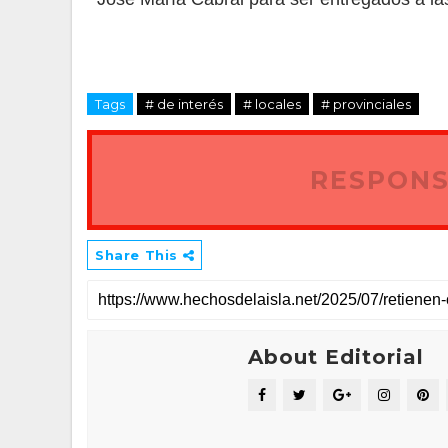
Tags
# de interés
# locales
# provinciales
RESPONS
Share This
About Editorial