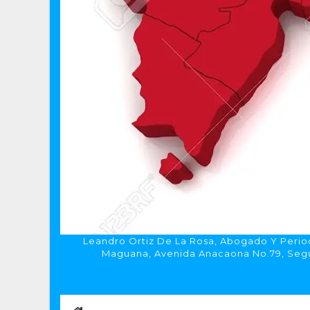
Leandro Ortiz De La Rosa, Abogado Y Period
Maguana, Avenida Anacaona No.79, Segun