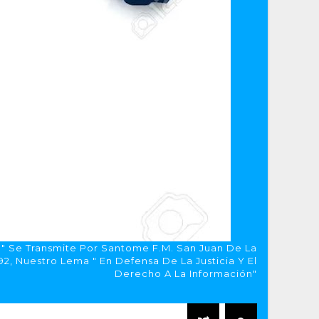
a" Se Transmite Por Santome F.M. San Juan De La
, Nuestro Lema " En Defensa De La Justicia Y El
Derecho A La Información"