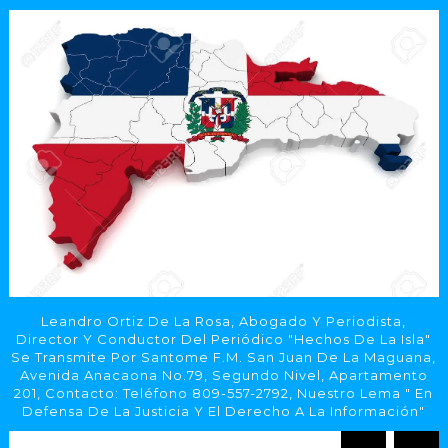
Leandro Ortiz De La Rosa, Abogado Y Periodista,
Director Y Conductor Del Periódico "Hechos De La Isla"
Se Transmite Por Santome F.M. San Juan De La Maguana,
Avenida Anacaona No.79, Segundo Nivel, Apartamento
201, Contacto: Teléfono 809-557-2792, Nuestro Lema " En
Defensa De La Justicia Y El Derecho A La Información"