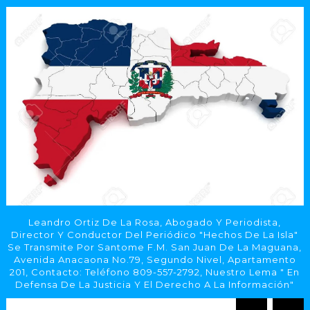
Leandro Ortiz De La Rosa, Abogado Y Periodista,
Director Y Conductor Del Periódico "Hechos De La Isla"
Se Transmite Por Santome F.M. San Juan De La Maguana,
Avenida Anacaona No.79, Segundo Nivel, Apartamento
201, Contacto: Teléfono 809-557-2792, Nuestro Lema " En
Defensa De La Justicia Y El Derecho A La Información"