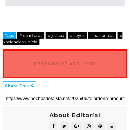
Tags
# de interés
# justicia
# Leyes
# nacionales
#
Nacionales justicia
RESPONSIVE ADS HERE
Share This
About Editorial