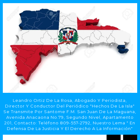
Leandro Ortiz De La Rosa, Abogado Y Periodista,
Director Y Conductor Del Periódico "Hechos De La Isla"
Se Transmite Por Santome F.M. San Juan De La Maguana,
Avenida Anacaona No.79, Segundo Nivel, Apartamento
201, Contacto: Teléfono 809-557-2792, Nuestro Lema " En
Defensa De La Justicia Y El Derecho A La Información"