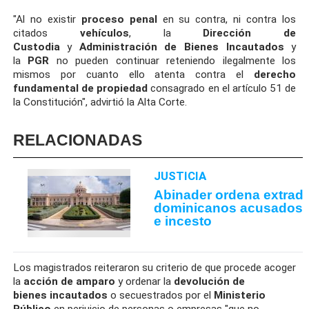
"Al no existir
proceso penal
en su contra, ni contra los
citados
vehículos
, la
Dirección de
Custodia
y
Administración de Bienes Incautados
y
la
PGR
no pueden continuar reteniendo ilegalmente los
mismos por cuanto ello atenta contra el
derecho
fundamental de propiedad
consagrado en el artículo 51 de
la Constitución", advirtió la Alta Corte.
RELACIONADAS
JUSTICIA
Abinader ordena extradi
dominicanos acusados d
e incesto
Los magistrados reiteraron su criterio de que procede acoger
la
acción de amparo
y ordenar la
devolución de
bienes
incautados
o secuestrados por el
Ministerio
Público
en perjuicio de personas o empresas "que no