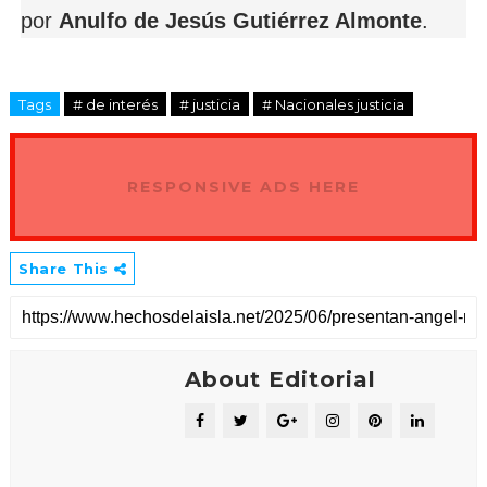
por
Anulfo de Jesús Gutiérrez Almonte
.
Tags
# de interés
# justicia
# Nacionales justicia
RESPONSIVE ADS HERE
Share This
About Editorial