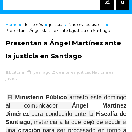
Home
de interés
justicia
Nacionales justicia
Presentan a Ángel Martínez ante la justicia en Santiago
Presentan a Ángel Martínez ante
la justicia en Santiago
Editorial
1 year ago
de interés,
justicia,
Nacionales
justicia,
El
Ministerio Público
arrestó este domingo
al comunicador
Ángel Martínez
Jiménez
para conducirlo ante la
Fiscalía de
Santiago
, instancia a la que dejó de acudir a
una
citación
para ser procesado en torno a