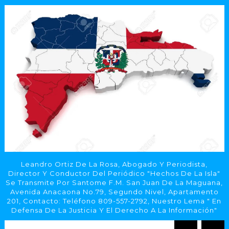
Leandro Ortiz De La Rosa, Abogado Y Periodista,
Director Y Conductor Del Periódico "Hechos De La Isla"
Se Transmite Por Santome F.M. San Juan De La Maguana,
Avenida Anacaona No.79, Segundo Nivel, Apartamento
201, Contacto: Teléfono 809-557-2792, Nuestro Lema " En
Defensa De La Justicia Y El Derecho A La Información"