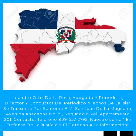
Leandro Ortiz De La Rosa, Abogado Y Periodista,
Director Y Conductor Del Periódico "Hechos De La Isla"
Se Transmite Por Santome F.M. San Juan De La Maguana,
Avenida Anacaona No.79, Segundo Nivel, Apartamento
201, Contacto: Teléfono 809-557-2792, Nuestro Lema " En
Defensa De La Justicia Y El Derecho A La Información"