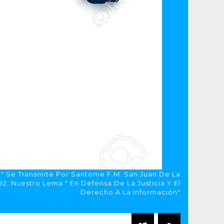
a" Se Transmite Por Santome F.M. San Juan De La
, Nuestro Lema " En Defensa De La Justicia Y El
Derecho A La Información"