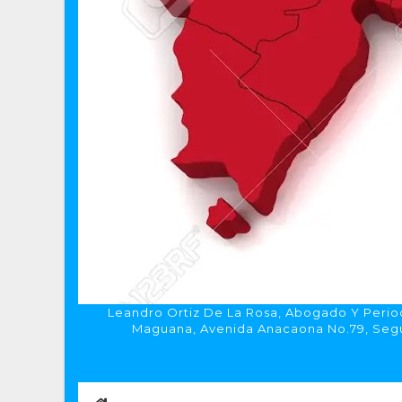
Leandro Ortiz De La Rosa, Abogado Y Period
Maguana, Avenida Anacaona No.79, Segun