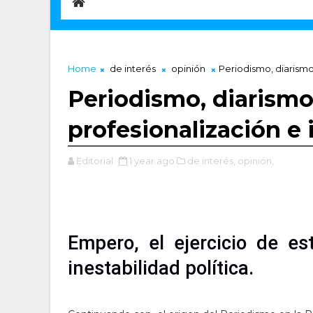
Home
de interés
opinión
Periodismo, diarismo
Periodismo, diarismo
profesionalización e
Editorial
1 year ago
de interés,
opinión,
Empero, el ejercicio de es
inestabilidad política.