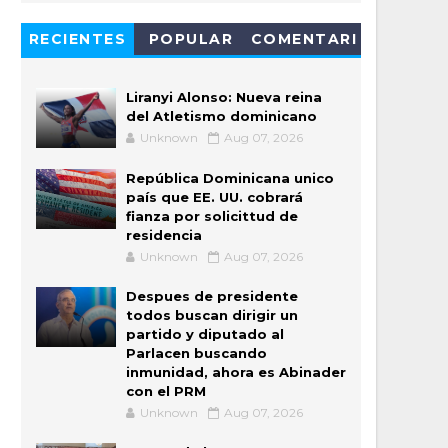
RECIENTES
POPULAR
COMENTARI
OS
Liranyi Alonso: Nueva reina
del Atletismo dominicano
Unknown
Aug 07, 2026
República Dominicana unico
país que EE. UU. cobrará
fianza por solicittud de
residencia
Unknown
Aug 07, 2026
Despues de presidente
todos buscan dirigir un
partido y diputado al
Parlacen buscando
inmunidad, ahora es Abinader
con el PRM
Unknown
Aug 07, 2026