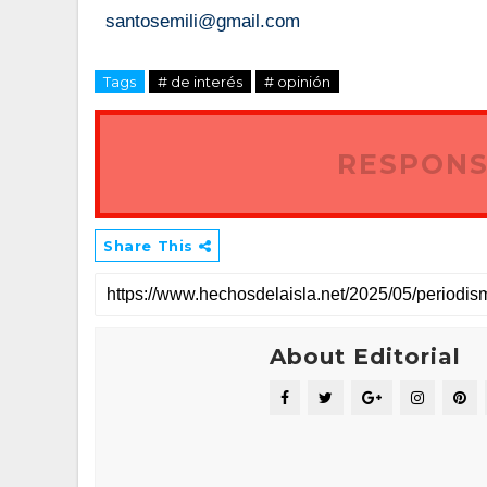
santosemili@gmail.com
Tags
# de interés
# opinión
RESPONS
Share This
About Editorial