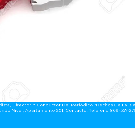
ista, Director Y Conductor Del Periódico "Hechos De La Isl
do Nivel, Apartamento 201, Contacto: Teléfono 809-557-2792