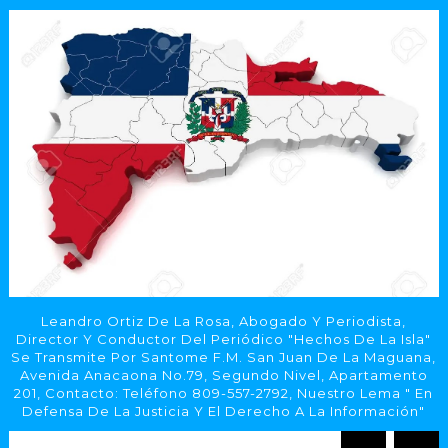
Leandro Ortiz De La Rosa, Abogado Y Periodista,
Director Y Conductor Del Periódico "Hechos De La Isla"
Se Transmite Por Santome F.M. San Juan De La Maguana,
Avenida Anacaona No.79, Segundo Nivel, Apartamento
201, Contacto: Teléfono 809-557-2792, Nuestro Lema " En
Defensa De La Justicia Y El Derecho A La Información"