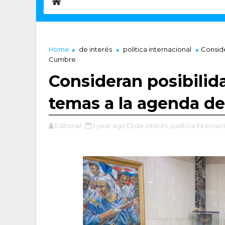
Home
de interés
politica internacional
Conside
Cumbre
Consideran posibilid
temas a la agenda d
Editorial
1 year ago
de interés,
politica internac