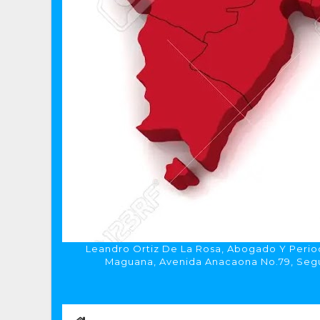
Leandro Ortiz De La Rosa, Abogado Y Period
Maguana, Avenida Anacaona No.79, Segun