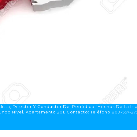
ista, Director Y Conductor Del Periódico "Hechos De La Isl
do Nivel, Apartamento 201, Contacto: Teléfono 809-557-2792