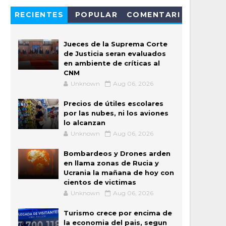
RECIENTES
POPULAR
COMENTARI
OS
Jueces de la Suprema Corte
de Justicia seran evaluados
en ambiente de críticas al
CNM
Unknown
Aug 06, 2026
Precios de útiles escolares
por las nubes, ni los aviones
lo alcanzan
Unknown
Aug 06, 2026
Bombardeos y Drones arden
en llama zonas de Rucia y
Ucrania la mañana de hoy con
cientos de victimas
Unknown
Aug 06, 2026
Turismo crece por encima de
la economia del pais, segun