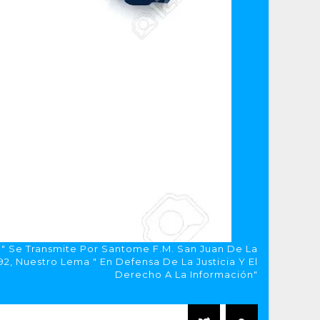
a" Se Transmite Por Santome F.M. San Juan De La
, Nuestro Lema " En Defensa De La Justicia Y El
Derecho A La Información"