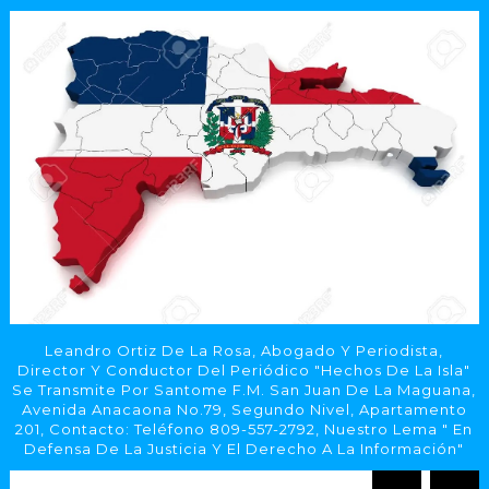
Leandro Ortiz De La Rosa, Abogado Y Periodista,
Director Y Conductor Del Periódico "Hechos De La Isla"
Se Transmite Por Santome F.M. San Juan De La Maguana,
Avenida Anacaona No.79, Segundo Nivel, Apartamento
201, Contacto: Teléfono 809-557-2792, Nuestro Lema " En
Defensa De La Justicia Y El Derecho A La Información"