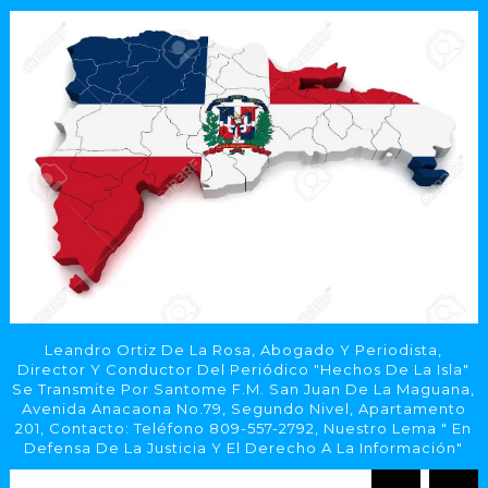
Leandro Ortiz De La Rosa, Abogado Y Periodista,
Director Y Conductor Del Periódico "Hechos De La Isla"
Se Transmite Por Santome F.M. San Juan De La Maguana,
Avenida Anacaona No.79, Segundo Nivel, Apartamento
201, Contacto: Teléfono 809-557-2792, Nuestro Lema " En
Defensa De La Justicia Y El Derecho A La Información"