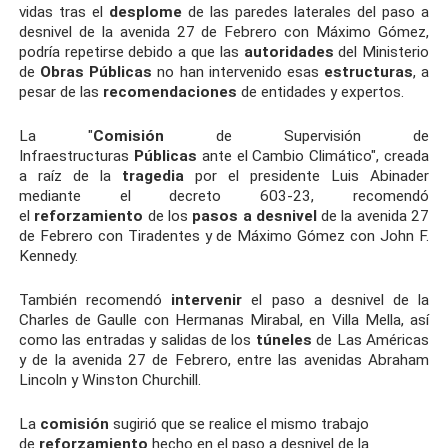
vidas tras el
desplome
de las paredes laterales del paso a
desnivel de la avenida 27 de Febrero con Máximo Gómez,
podría repetirse debido a que las
autoridades
del Ministerio
de
Obras
Públicas
no han intervenido esas
estructuras
, a
pesar de las
recomendaciones
de entidades y expertos.
La "
Comisión
de Supervisión de
Infraestructuras
Públicas
ante el Cambio Climático", creada
a raíz de la
tragedia
por el presidente Luis Abinader
mediante el decreto 603-23, recomendó
el
reforzamiento
de los
pasos a desnivel
de la avenida 27
de Febrero con Tiradentes y de Máximo Gómez con John F.
Kennedy.
También recomendó
intervenir
el paso a desnivel de la
Charles de Gaulle con Hermanas Mirabal, en Villa Mella, así
como las entradas y salidas de los
túneles
de Las Américas
y de la avenida 27 de Febrero, entre las avenidas Abraham
Lincoln y Winston Churchill.
La
comisión
sugirió que se realice el mismo trabajo
de
reforzamiento
hecho en el paso a desnivel de la