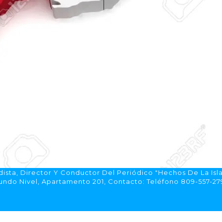
ista, Director Y Conductor Del Periódico "Hechos De La Isl
do Nivel, Apartamento 201, Contacto: Teléfono 809-557-2792