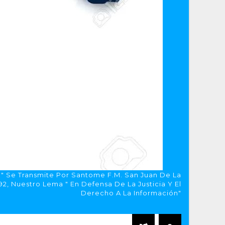
a" Se Transmite Por Santome F.M. San Juan De La
, Nuestro Lema " En Defensa De La Justicia Y El
Derecho A La Información"