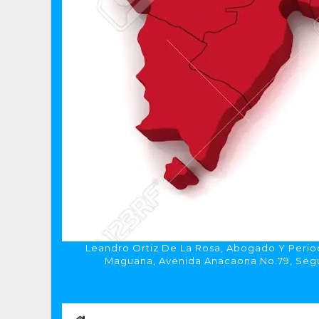
Leandro Ortiz De La Rosa, Abogado Y Period
Maguana, Avenida Anacaona No.79, Segun