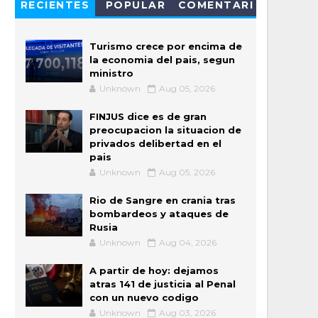
RECIENTES
POPULAR
COMENTARI
OS
Turismo crece por encima de
la economia del pais, segun
ministro
Unknown
Aug 05, 2026
FINJUS dice es de gran
preocupacion la situacion de
privados delibertad en el
pais
Unknown
Aug 05, 2026
Rio de Sangre en crania tras
bombardeos y ataques de
Rusia
Unknown
Aug 04, 2026
A partir de hoy: dejamos
atras 141 de justicia al Penal
con un nuevo codigo
Unknown
Aug 03, 2026