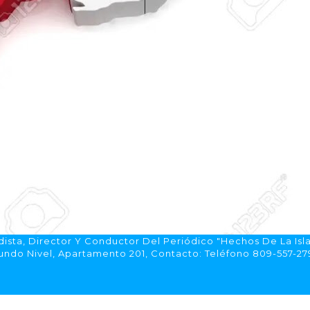
ista, Director Y Conductor Del Periódico "Hechos De La Isl
do Nivel, Apartamento 201, Contacto: Teléfono 809-557-2792