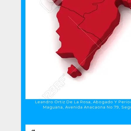
Leandro Ortiz De La Rosa, Abogado Y Period
Maguana, Avenida Anacaona No.79, Segun