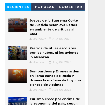
RECIENTES
POPULAR
COMENTARI
OS
Jueces de la Suprema Corte
de Justicia seran evaluados
en ambiente de críticas al
CNM
Unknown
Aug 06, 2026
Precios de útiles escolares
por las nubes, ni los aviones
lo alcanzan
Unknown
Aug 06, 2026
Bombardeos y Drones arden
en llama zonas de Rucia y
Ucrania la mañana de hoy con
cientos de victimas
Unknown
Aug 06, 2026
Turismo crece por encima de
la economia del pais, segun