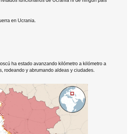
nvitados funcionarios de Ucrania ni de ningún país
uerra en Ucrania.
Moscú ha estado avanzando kilómetro a kilómetro a
ás, rodeando y abrumando aldeas y ciudades.