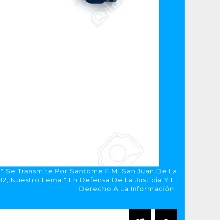
a" Se Transmite Por Santome F.M. San Juan De La
, Nuestro Lema " En Defensa De La Justicia Y El
Derecho A La Información"