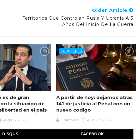
Older Article
Territorios Que Controlan Rusia Y Ucrania A 3
Años Del Inicio De La Guerra
DE INTERÉS
e es de gran
A partir de hoy: dejamos atras
on la situacion de
141 de justicia al Penal con un
libertad en el pais
nuevo codigo
Aug 05, 2026
Unknown
Aug 03, 2026
DISQUS
FACEBOOK