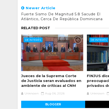
Newer Article
Fuerte Sismo De Magnitud 5.8 Sacude El
Atlántico, Cerca De República Dominicana
RELATED POST
DE INTERÉS
DE INTERÉS
Jueces de la Suprema Corte
FINJUS dic
de Justicia seran evaluados en
preocupaci
ambiente de críticas al CNM
privados de
Unknown
Aug 06, 2026
Unknown
BLOGGER