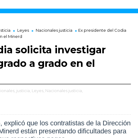
usticia
Leyes
Nacionales justicia
Ex presidente del Codia
en el Minerd
ia solicita investigar
grado a grado en el
ionales,
justicia,
Leyes,
Nacionales justicia,
 explicó que los contratistas de la Dirección
 Minerd están presentando dificultades para