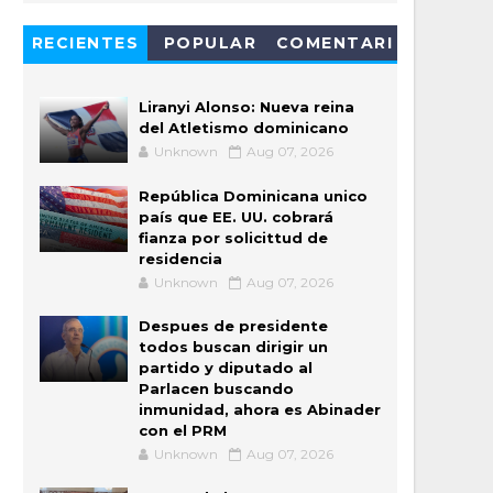
RECIENTES
POPULAR
COMENTARI
OS
Liranyi Alonso: Nueva reina
del Atletismo dominicano
Unknown
Aug 07, 2026
República Dominicana unico
país que EE. UU. cobrará
fianza por solicittud de
residencia
Unknown
Aug 07, 2026
Despues de presidente
todos buscan dirigir un
partido y diputado al
Parlacen buscando
inmunidad, ahora es Abinader
con el PRM
Unknown
Aug 07, 2026