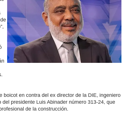
s
 de
”,
ó
án
s.
boicot en contra del ex director de la DIE, ingeniero
o del presidente Luis Abinader número 313-24, que
profesional de la construcción.