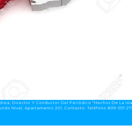
ista, Director Y Conductor Del Periódico "Hechos De La Isl
do Nivel, Apartamento 201, Contacto: Teléfono 809-557-2792