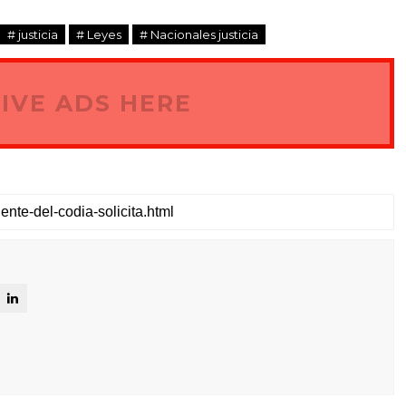
# justicia
# Leyes
# Nacionales justicia
IVE ADS HERE