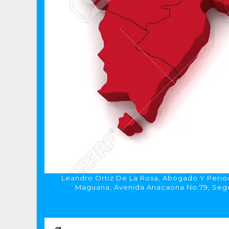
Leandro Ortiz De La Rosa, Abogado Y Period
Maguana, Avenida Anacaona No.79, Segun