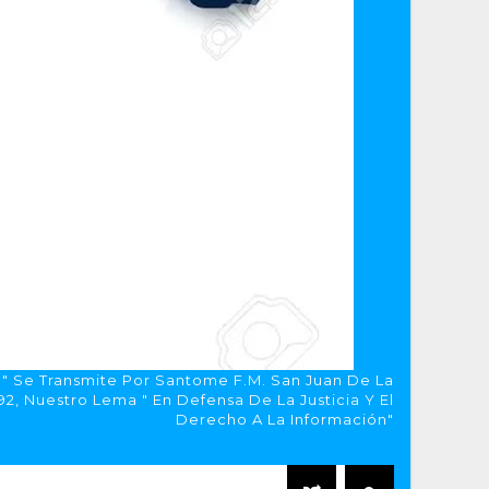
a" Se Transmite Por Santome F.M. San Juan De La
, Nuestro Lema " En Defensa De La Justicia Y El
Derecho A La Información"