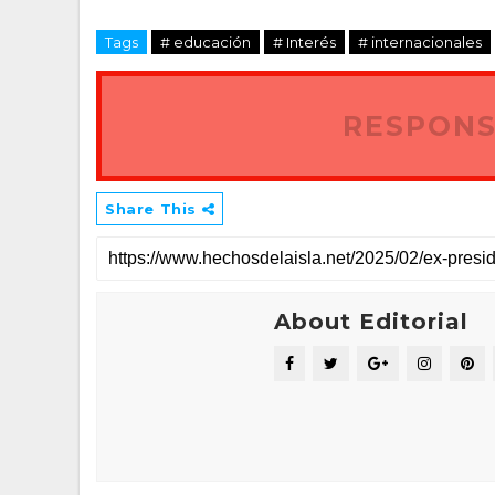
Tags
# educación
# Interés
# internacionales
RESPONS
Share This
About Editorial