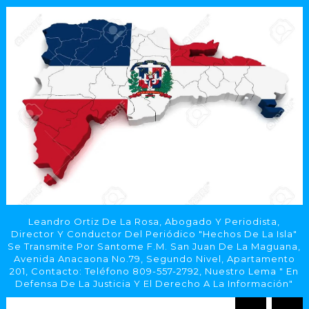
Leandro Ortiz De La Rosa, Abogado Y Periodista,
Director Y Conductor Del Periódico "Hechos De La Isla"
Se Transmite Por Santome F.M. San Juan De La Maguana,
Avenida Anacaona No.79, Segundo Nivel, Apartamento
201, Contacto: Teléfono 809-557-2792, Nuestro Lema " En
Defensa De La Justicia Y El Derecho A La Información"