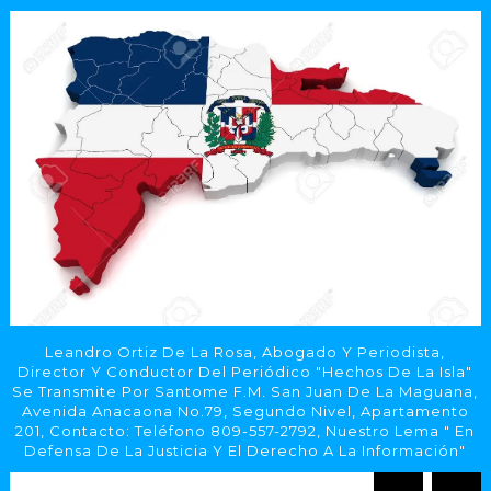
Leandro Ortiz De La Rosa, Abogado Y Periodista,
Director Y Conductor Del Periódico "Hechos De La Isla"
Se Transmite Por Santome F.M. San Juan De La Maguana,
Avenida Anacaona No.79, Segundo Nivel, Apartamento
201, Contacto: Teléfono 809-557-2792, Nuestro Lema " En
Defensa De La Justicia Y El Derecho A La Información"