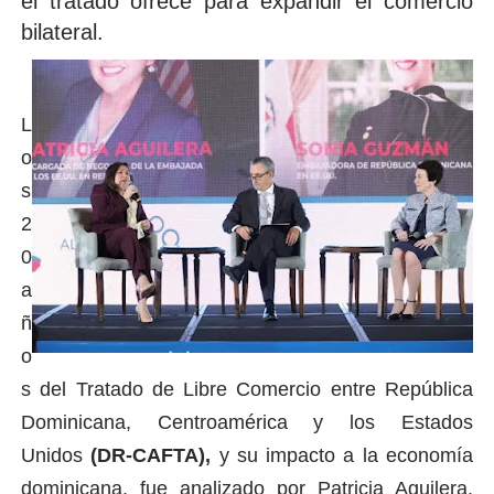
el tratado ofrece para expandir el comercio
bilateral.
L
o
s
2
0
a
ñ
o
s del Tratado de Libre Comercio entre República
Dominicana, Centroamérica y los Estados
Unidos
(DR-CAFTA),
y su impacto a la economía
dominicana, fue analizado por Patricia Aguilera,