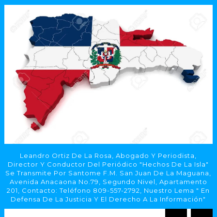
Leandro Ortiz De La Rosa, Abogado Y Periodista,
Director Y Conductor Del Periódico "Hechos De La Isla"
Se Transmite Por Santome F.M. San Juan De La Maguana,
Avenida Anacaona No.79, Segundo Nivel, Apartamento
201, Contacto: Teléfono 809-557-2792, Nuestro Lema " En
Defensa De La Justicia Y El Derecho A La Información"