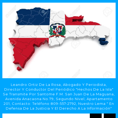
Leandro Ortiz De La Rosa, Abogado Y Periodista,
Director Y Conductor Del Periódico "Hechos De La Isla"
Se Transmite Por Santome F.M. San Juan De La Maguana,
Avenida Anacaona No.79, Segundo Nivel, Apartamento
201, Contacto: Teléfono 809-557-2792, Nuestro Lema " En
Defensa De La Justicia Y El Derecho A La Información"