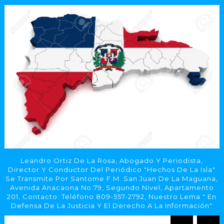
Leandro Ortiz De La Rosa, Abogado Y Periodista,
Director Y Conductor Del Periódico "Hechos De La Isla"
Se Transmite Por Santome F.M. San Juan De La Maguana,
Avenida Anacaona No.79, Segundo Nivel, Apartamento
201, Contacto: Teléfono 809-557-2792, Nuestro Lema " En
Defensa De La Justicia Y El Derecho A La Información"