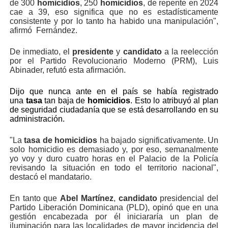
de 300
homicidios
, 250
homicidios
, de repente en 2024
cae a 39, eso significa que no es estadísticamente
consistente y por lo tanto ha habido una manipulación",
afirmó Fernández.
De inmediato, el
presidente
y
candidato
a la reelección
por el Partido Revolucionario Moderno (PRM), Luis
Abinader, refutó esta afirmación.
Dijo que nunca ante en el país se había registrado
una
tasa
tan baja de
homicidios
. Esto lo atribuyó al plan
de seguridad ciudadanía que se está desarrollando en su
administración.
"La
tasa de homicidios
ha bajado significativamente. Un
solo homicidio es demasiado y, por eso, semanalmente
yo voy y duro cuatro horas en el Palacio de la Policía
revisando la situación en todo el territorio nacional",
destacó el mandatario.
En tanto que
Abel
Martínez
,
candidato
presidencial del
Partido Liberación Dominicana (PLD), opinó que en una
gestión encabezada por él iniciararía un plan de
iluminación para las localidades de mayor incidencia del