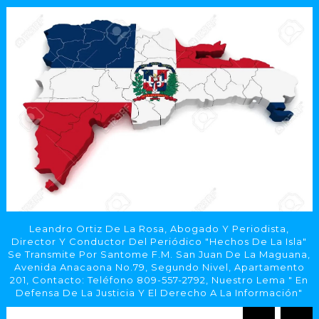
Leandro Ortiz De La Rosa, Abogado Y Periodista,
Director Y Conductor Del Periódico "Hechos De La Isla"
Se Transmite Por Santome F.M. San Juan De La Maguana,
Avenida Anacaona No.79, Segundo Nivel, Apartamento
201, Contacto: Teléfono 809-557-2792, Nuestro Lema " En
Defensa De La Justicia Y El Derecho A La Información"