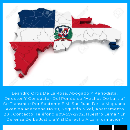
Leandro Ortiz De La Rosa, Abogado Y Periodista,
Director Y Conductor Del Periódico "Hechos De La Isla"
Se Transmite Por Santome F.M. San Juan De La Maguana,
Avenida Anacaona No.79, Segundo Nivel, Apartamento
201, Contacto: Teléfono 809-557-2792, Nuestro Lema " En
Defensa De La Justicia Y El Derecho A La Información"