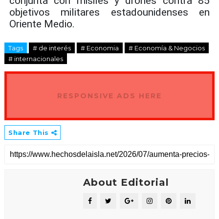
conjunta con misiles y drones contra 85
objetivos militares estadounidenses en
Oriente Medio.
Tags
# de interés
# Economia
# Economía & Negocios
# internacionales
RESPONSIVE ADS HERE
Share This
About Editorial