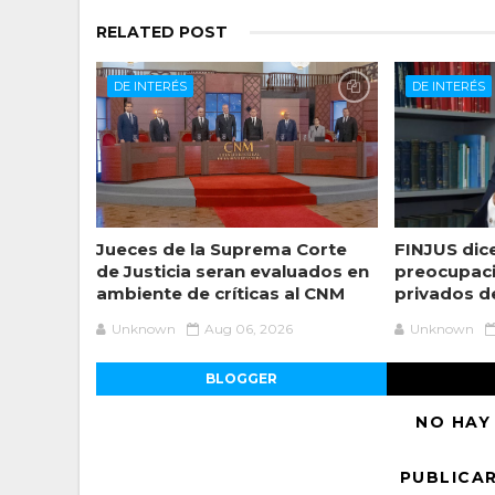
RELATED POST
DE INTERÉS
DE INTERÉS
Jueces de la Suprema Corte
FINJUS dic
de Justicia seran evaluados en
preocupaci
ambiente de críticas al CNM
privados de
Unknown
Aug 06, 2026
Unknown
BLOGGER
NO HAY
PUBLICA