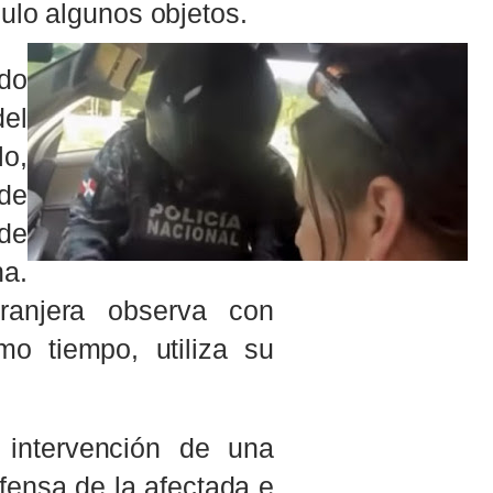
culo algunos objetos.
ado
del
o,
 de
 de
a.
tranjera observa con
o tiempo, utiliza su
 intervención de una
fensa de la afectada e