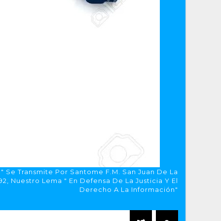
a" Se Transmite Por Santome F.M. San Juan De La
, Nuestro Lema " En Defensa De La Justicia Y El
Derecho A La Información"