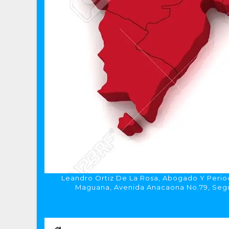
Leandro Ortiz De La Rosa, Abogado Y Period
Maguana, Avenida Anacaona No.79, Segun