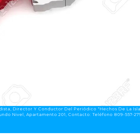
ista, Director Y Conductor Del Periódico "Hechos De La Isl
do Nivel, Apartamento 201, Contacto: Teléfono 809-557-2792