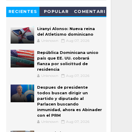
RECIENTES
POPULAR
COMENTARI
OS
Liranyi Alonso: Nueva reina
del Atletismo dominicano
Unknown
Aug 07, 2026
República Dominicana unico
país que EE. UU. cobrará
fianza por solicittud de
residencia
Unknown
Aug 07, 2026
Despues de presidente
todos buscan dirigir un
partido y diputado al
Parlacen buscando
inmunidad, ahora es Abinader
con el PRM
Unknown
Aug 07, 2026