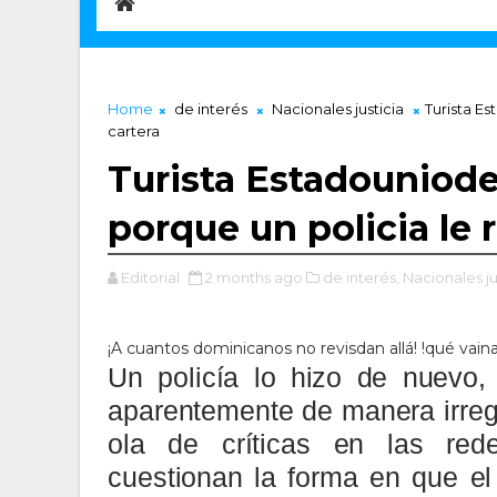
Home
de interés
Nacionales justicia
Turista Es
cartera
Turista Estadouniode
porque un policia le 
Editorial
2 months ago
de interés,
Nacionales ju
¡A cuantos dominicanos no revisdan allá! !qué vain
Un policía lo hizo de nuevo,
aparentemente de manera irreg
ola de críticas en las rede
cuestionan la forma en que el 