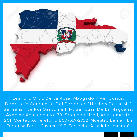
Leandro Ortiz De La Rosa, Abogado Y Periodista,
Director Y Conductor Del Periódico "Hechos De La Isla"
Se Transmite Por Santome F.M. San Juan De La Maguana,
Avenida Anacaona No.79, Segundo Nivel, Apartamento
201, Contacto: Teléfono 809-557-2792, Nuestro Lema " En
Defensa De La Justicia Y El Derecho A La Información"