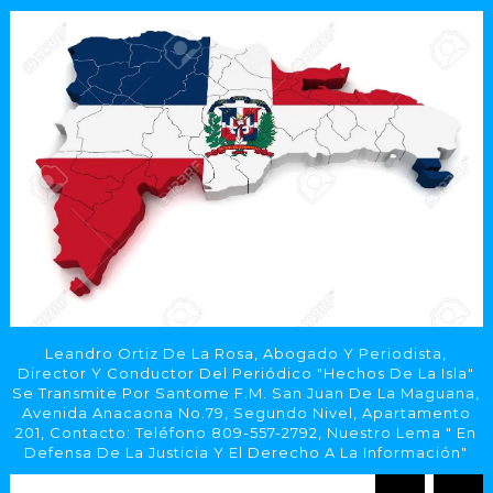
Leandro Ortiz De La Rosa, Abogado Y Periodista,
Director Y Conductor Del Periódico "Hechos De La Isla"
Se Transmite Por Santome F.M. San Juan De La Maguana,
Avenida Anacaona No.79, Segundo Nivel, Apartamento
201, Contacto: Teléfono 809-557-2792, Nuestro Lema " En
Defensa De La Justicia Y El Derecho A La Información"