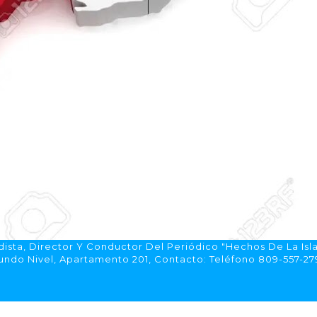
ista, Director Y Conductor Del Periódico "Hechos De La Isl
do Nivel, Apartamento 201, Contacto: Teléfono 809-557-2792