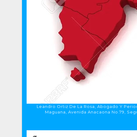
Leandro Ortiz De La Rosa, Abogado Y Period
Maguana, Avenida Anacaona No.79, Segun