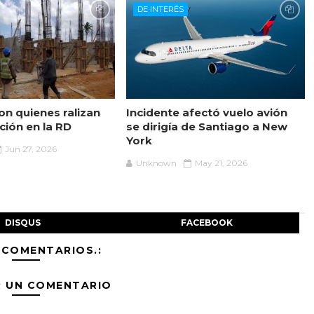
DE INTERÉS
on quienes ralizan
Incidente afectó vuelo avión
ción en la RD
se dirigía de Santiago a New
York
Jun 27, 2026
Unknown
May 21, 2026
DISQUS
FACEBOOK
 COMENTARIOS.:
R UN COMENTARIO