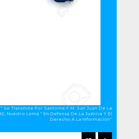
a" Se Transmite Por Santome F.M. San Juan De La
, Nuestro Lema " En Defensa De La Justicia Y El
Derecho A La Información"