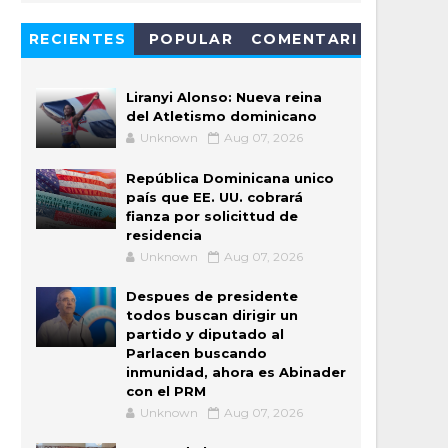
RECIENTES
POPULAR
COMENTARI
OS
Liranyi Alonso: Nueva reina
del Atletismo dominicano
Unknown
Aug 07, 2026
República Dominicana unico
país que EE. UU. cobrará
fianza por solicittud de
residencia
Unknown
Aug 07, 2026
Despues de presidente
todos buscan dirigir un
partido y diputado al
Parlacen buscando
inmunidad, ahora es Abinader
con el PRM
Unknown
Aug 07, 2026