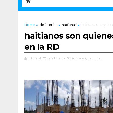
Home
de interés
nacional
haitianos son quiene
haitianos son quienes
en la RD
Editorial
month ago
de interés,
nacional,