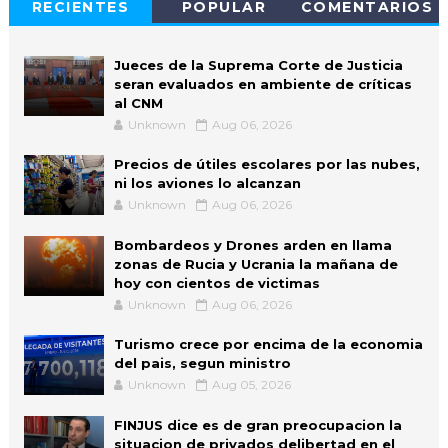
RECIENTES
POPULAR
COMENTARIOS
Jueces de la Suprema Corte de Justicia
seran evaluados en ambiente de críticas
al CNM
Unknown
Aug 06, 2026
Precios de útiles escolares por las nubes,
ni los aviones lo alcanzan
Unknown
Aug 06, 2026
Bombardeos y Drones arden en llama
zonas de Rucia y Ucrania la mañana de
hoy con cientos de victimas
Unknown
Aug 06, 2026
Turismo crece por encima de la economia
del pais, segun ministro
Unknown
Aug 05, 2026
FINJUS dice es de gran preocupacion la
situacion de privados delibertad en el