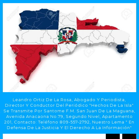
Leandro Ortiz De La Rosa, Abogado Y Periodista,
Director Y Conductor Del Periódico "Hechos De La Isla"
Se Transmite Por Santome F.M. San Juan De La Maguana,
Avenida Anacaona No.79, Segundo Nivel, Apartamento
201, Contacto: Teléfono 809-557-2792, Nuestro Lema " En
Defensa De La Justicia Y El Derecho A La Información"