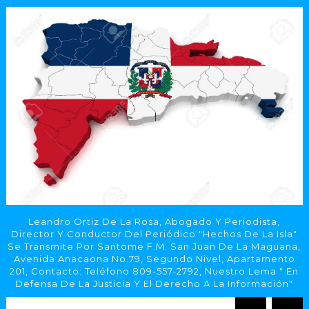
Leandro Ortiz De La Rosa, Abogado Y Periodista,
Director Y Conductor Del Periódico "Hechos De La Isla"
Se Transmite Por Santome F.M. San Juan De La Maguana,
Avenida Anacaona No.79, Segundo Nivel, Apartamento
201, Contacto: Teléfono 809-557-2792, Nuestro Lema " En
Defensa De La Justicia Y El Derecho A La Información"