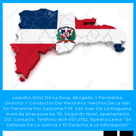
Leandro Ortiz De La Rosa, Abogado Y Periodista,
Director Y Conductor Del Periódico "Hechos De La Isla"
Se Transmite Por Santome F.M. San Juan De La Maguana,
Avenida Anacaona No.79, Segundo Nivel, Apartamento
201, Contacto: Teléfono 809-557-2792, Nuestro Lema " En
Defensa De La Justicia Y El Derecho A La Información"