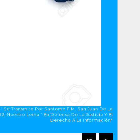
a" Se Transmite Por Santome F.M. San Juan De La
, Nuestro Lema " En Defensa De La Justicia Y El
Derecho A La Información"