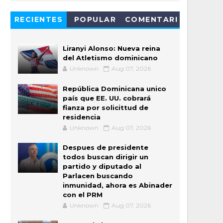
RECIENTES
POPULAR
COMENTARI
OS
Liranyi Alonso: Nueva reina
del Atletismo dominicano
Unknown
Aug 07, 2026
República Dominicana unico
país que EE. UU. cobrará
fianza por solicittud de
residencia
Unknown
Aug 07, 2026
Despues de presidente
todos buscan dirigir un
partido y diputado al
Parlacen buscando
inmunidad, ahora es Abinader
con el PRM
Unknown
Aug 07, 2026