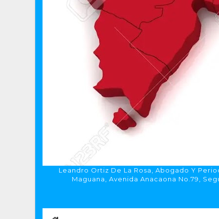
Leandro Ortiz De La Rosa, Abogado Y Period
Maguana, Avenida Anacaona No.79, Segun