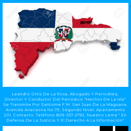
Leandro Ortiz De La Rosa, Abogado Y Periodista,
Director Y Conductor Del Periódico "Hechos De La Isla"
Se Transmite Por Santome F.M. San Juan De La Maguana,
Avenida Anacaona No.79, Segundo Nivel, Apartamento
201, Contacto: Teléfono 809-557-2792, Nuestro Lema " En
Defensa De La Justicia Y El Derecho A La Información"