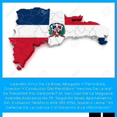
Leandro Ortiz De La Rosa, Abogado Y Periodista,
Director Y Conductor Del Periódico "Hechos De La Isla"
Se Transmite Por Santome F.M. San Juan De La Maguana,
Avenida Anacaona No.79, Segundo Nivel, Apartamento
201, Contacto: Teléfono 809-557-2792, Nuestro Lema " En
Defensa De La Justicia Y El Derecho A La Información"