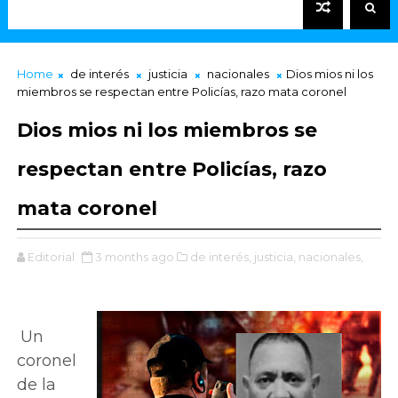
Home
de interés
justicia
nacionales
Dios mios ni los
miembros se respectan entre Policías, razo mata coronel
Dios mios ni los miembros se
respectan entre Policías, razo
mata coronel
Editorial
3 months ago
de interés,
justicia,
nacionales,
Un
coronel
de la